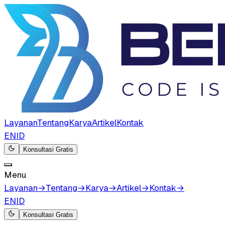
Layanan
Tentang
Karya
Artikel
Kontak
EN
ID
Konsultasi Gratis
Menu
Layanan
→
Tentang
→
Karya
→
Artikel
→
Kontak
→
EN
ID
Konsultasi Gratis