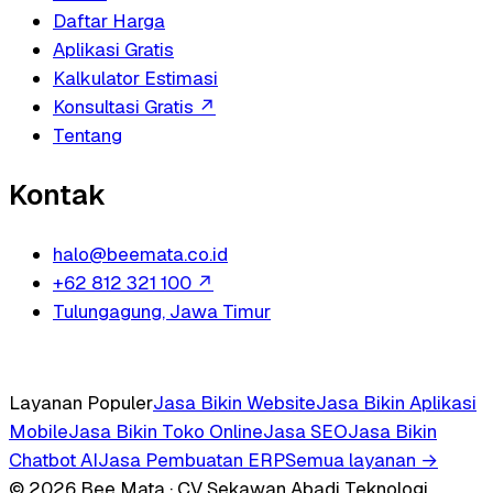
Daftar Harga
Aplikasi Gratis
Kalkulator Estimasi
Konsultasi Gratis
↗
Tentang
Kontak
halo@beemata.co.id
+62 812 321 100
↗
Tulungagung, Jawa Timur
Layanan Populer
Jasa Bikin Website
Jasa Bikin Aplikasi
Mobile
Jasa Bikin Toko Online
Jasa SEO
Jasa Bikin
Chatbot AI
Jasa Pembuatan ERP
Semua layanan →
© 2026 Bee Mata · CV Sekawan Abadi Teknologi