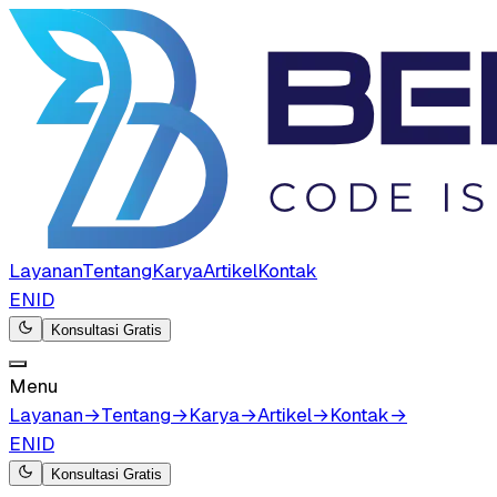
Layanan
Tentang
Karya
Artikel
Kontak
EN
ID
Konsultasi Gratis
Menu
Layanan
→
Tentang
→
Karya
→
Artikel
→
Kontak
→
EN
ID
Konsultasi Gratis