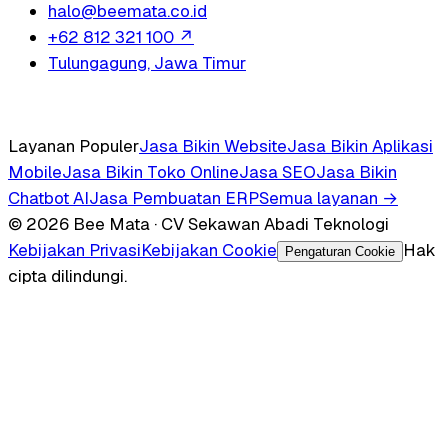
halo@beemata.co.id
+62 812 321 100
↗
Tulungagung, Jawa Timur
Layanan Populer
Jasa Bikin Website
Jasa Bikin Aplikasi
Mobile
Jasa Bikin Toko Online
Jasa SEO
Jasa Bikin
Chatbot AI
Jasa Pembuatan ERP
Semua layanan →
© 2026 Bee Mata · CV Sekawan Abadi Teknologi
Kebijakan Privasi
Kebijakan Cookie
Hak
Pengaturan Cookie
cipta dilindungi.