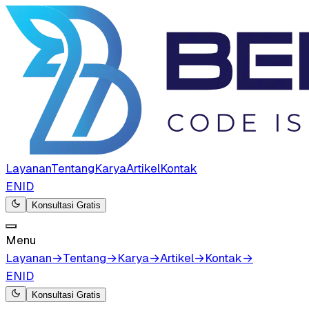
Layanan
Tentang
Karya
Artikel
Kontak
EN
ID
Konsultasi Gratis
Menu
Layanan
→
Tentang
→
Karya
→
Artikel
→
Kontak
→
EN
ID
Konsultasi Gratis