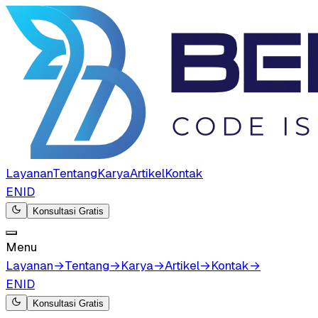
Layanan
Tentang
Karya
Artikel
Kontak
EN
ID
Konsultasi Gratis
Menu
Layanan
→
Tentang
→
Karya
→
Artikel
→
Kontak
→
EN
ID
Konsultasi Gratis