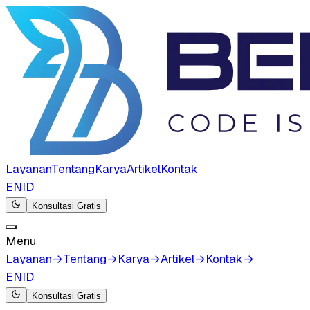
Layanan
Tentang
Karya
Artikel
Kontak
EN
ID
Konsultasi Gratis
Menu
Layanan
→
Tentang
→
Karya
→
Artikel
→
Kontak
→
EN
ID
Konsultasi Gratis