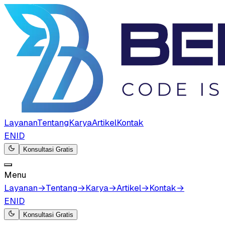
Layanan
Tentang
Karya
Artikel
Kontak
EN
ID
Konsultasi Gratis
Menu
Layanan
→
Tentang
→
Karya
→
Artikel
→
Kontak
→
EN
ID
Konsultasi Gratis