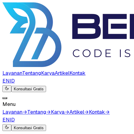
Layanan
Tentang
Karya
Artikel
Kontak
EN
ID
Konsultasi Gratis
Menu
Layanan
→
Tentang
→
Karya
→
Artikel
→
Kontak
→
EN
ID
Konsultasi Gratis