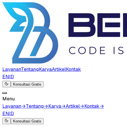
Layanan
Tentang
Karya
Artikel
Kontak
EN
ID
Konsultasi Gratis
Menu
Layanan
→
Tentang
→
Karya
→
Artikel
→
Kontak
→
EN
ID
Konsultasi Gratis