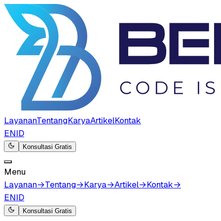
Layanan
Tentang
Karya
Artikel
Kontak
EN
ID
Konsultasi Gratis
Menu
Layanan
→
Tentang
→
Karya
→
Artikel
→
Kontak
→
EN
ID
Konsultasi Gratis