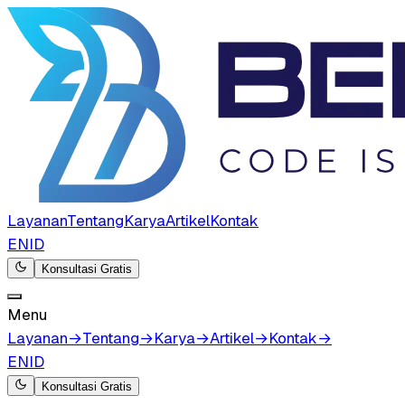
Layanan
Tentang
Karya
Artikel
Kontak
EN
ID
Konsultasi Gratis
Menu
Layanan
→
Tentang
→
Karya
→
Artikel
→
Kontak
→
EN
ID
Konsultasi Gratis