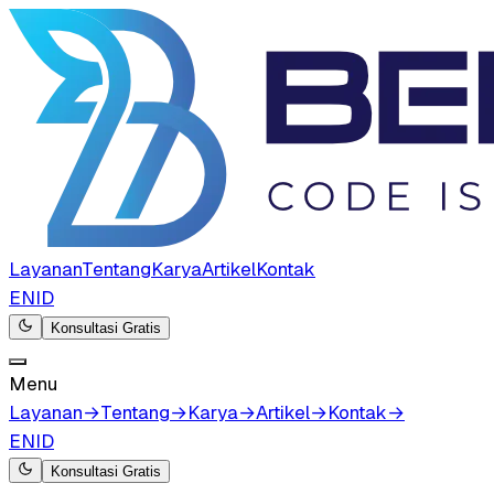
Layanan
Tentang
Karya
Artikel
Kontak
EN
ID
Konsultasi Gratis
Menu
Layanan
→
Tentang
→
Karya
→
Artikel
→
Kontak
→
EN
ID
Konsultasi Gratis