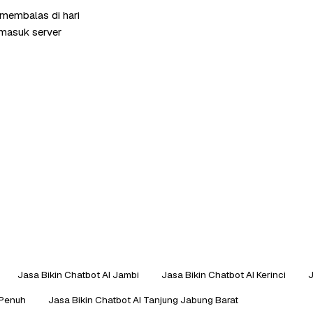
 membalas di hari
rmasuk server
Jasa Bikin Chatbot AI Jambi
Jasa Bikin Chatbot AI Kerinci
J
 Penuh
Jasa Bikin Chatbot AI Tanjung Jabung Barat