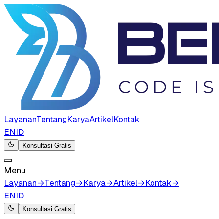
Layanan
Tentang
Karya
Artikel
Kontak
EN
ID
Konsultasi Gratis
Menu
Layanan
→
Tentang
→
Karya
→
Artikel
→
Kontak
→
EN
ID
Konsultasi Gratis