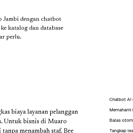
o Jambi dengan chatbot
ke katalog dan database
r perlu.
Chatbot AI
Memahami b
as biaya layanan pelanggan
Balas otoma
. Untuk bisnis di Muaro
Tangkap lea
ni tanpa menambah staf. Bee