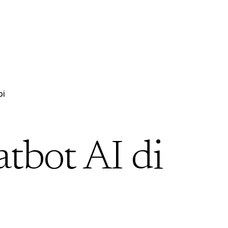
bi
atbot AI di