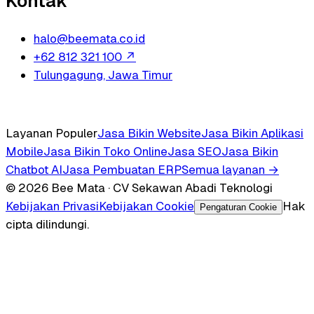
Kontak
halo@beemata.co.id
+62 812 321 100
↗
Tulungagung, Jawa Timur
Layanan Populer
Jasa Bikin Website
Jasa Bikin Aplikasi
Mobile
Jasa Bikin Toko Online
Jasa SEO
Jasa Bikin
Chatbot AI
Jasa Pembuatan ERP
Semua layanan →
© 2026 Bee Mata · CV Sekawan Abadi Teknologi
Kebijakan Privasi
Kebijakan Cookie
Hak
Pengaturan Cookie
cipta dilindungi.