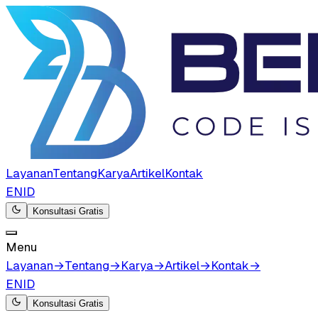
Layanan
Tentang
Karya
Artikel
Kontak
EN
ID
Konsultasi Gratis
Menu
Layanan
→
Tentang
→
Karya
→
Artikel
→
Kontak
→
EN
ID
Konsultasi Gratis