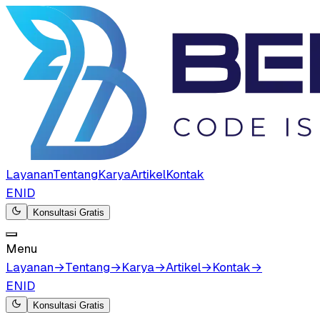
Layanan
Tentang
Karya
Artikel
Kontak
EN
ID
Konsultasi Gratis
Menu
Layanan
→
Tentang
→
Karya
→
Artikel
→
Kontak
→
EN
ID
Konsultasi Gratis