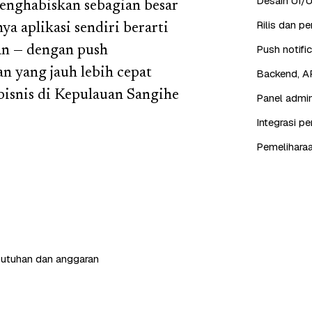
Desain UI/U
enghabiskan sebagian besar
Rilis dan p
a aplikasi sendiri berarti
Push notifi
an — dengan push
n yang jauh lebih cepat
Backend, AP
isnis di Kepulauan Sangihe
Panel admin
Integrasi p
Pemeliharaa
butuhan dan anggaran