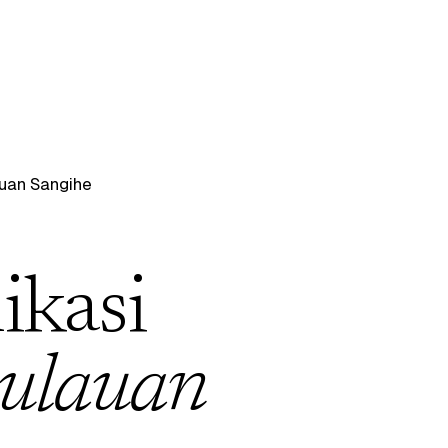
uan Sangihe
ikasi
ulauan