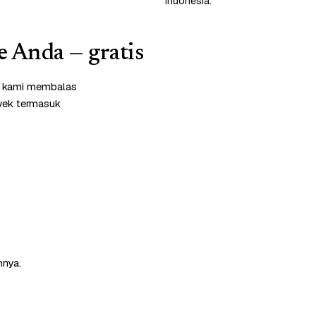
Indonesia.
e Anda — gratis
im kami membalas
oyek termasuk
nnya.