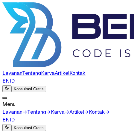
Layanan
Tentang
Karya
Artikel
Kontak
EN
ID
Konsultasi Gratis
Menu
Layanan
→
Tentang
→
Karya
→
Artikel
→
Kontak
→
EN
ID
Konsultasi Gratis