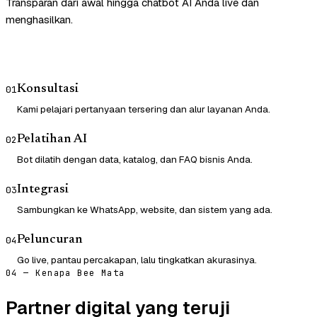
Transparan dari awal hingga chatbot AI Anda live dan
menghasilkan.
Konsultasi
01
Kami pelajari pertanyaan tersering dan alur layanan Anda.
Pelatihan AI
02
Bot dilatih dengan data, katalog, dan FAQ bisnis Anda.
Integrasi
03
Sambungkan ke WhatsApp, website, dan sistem yang ada.
Peluncuran
04
Go live, pantau percakapan, lalu tingkatkan akurasinya.
04 — Kenapa Bee Mata
Partner digital yang teruji