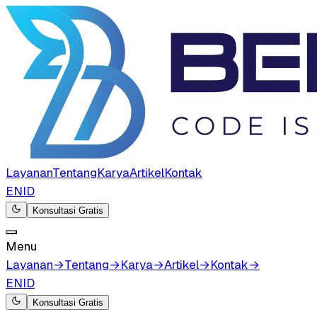
Layanan
Tentang
Karya
Artikel
Kontak
EN
ID
Konsultasi Gratis
Menu
Layanan
→
Tentang
→
Karya
→
Artikel
→
Kontak
→
EN
ID
Konsultasi Gratis