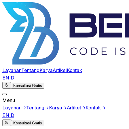
Layanan
Tentang
Karya
Artikel
Kontak
EN
ID
Konsultasi Gratis
Menu
Layanan
→
Tentang
→
Karya
→
Artikel
→
Kontak
→
EN
ID
Konsultasi Gratis