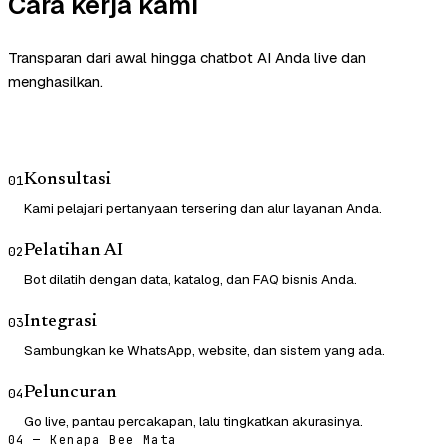
Cara kerja kami
Transparan dari awal hingga chatbot AI Anda live dan
menghasilkan.
Konsultasi
01
Kami pelajari pertanyaan tersering dan alur layanan Anda.
Pelatihan AI
02
Bot dilatih dengan data, katalog, dan FAQ bisnis Anda.
Integrasi
03
Sambungkan ke WhatsApp, website, dan sistem yang ada.
Peluncuran
04
Go live, pantau percakapan, lalu tingkatkan akurasinya.
04 — Kenapa Bee Mata