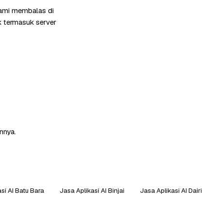
kami membalas di
k termasuk server
nnya.
si AI Batu Bara
Jasa Aplikasi AI Binjai
Jasa Aplikasi AI Dairi