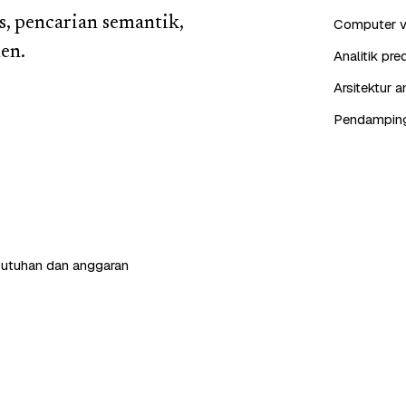
s, pencarian semantik,
Computer vis
en.
Analitik pr
Arsitektur 
Pendampinga
butuhan dan anggaran