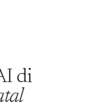
AI di
tal