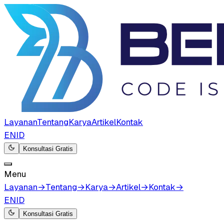
Layanan
Tentang
Karya
Artikel
Kontak
EN
ID
Konsultasi Gratis
Menu
Layanan
→
Tentang
→
Karya
→
Artikel
→
Kontak
→
EN
ID
Konsultasi Gratis