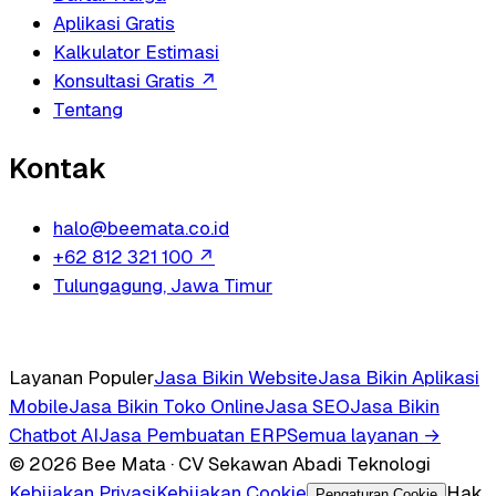
Aplikasi Gratis
Kalkulator Estimasi
Konsultasi Gratis
↗
Tentang
Kontak
halo@beemata.co.id
+62 812 321 100
↗
Tulungagung, Jawa Timur
Layanan Populer
Jasa Bikin Website
Jasa Bikin Aplikasi
Mobile
Jasa Bikin Toko Online
Jasa SEO
Jasa Bikin
Chatbot AI
Jasa Pembuatan ERP
Semua layanan →
© 2026 Bee Mata · CV Sekawan Abadi Teknologi
Kebijakan Privasi
Kebijakan Cookie
Hak
Pengaturan Cookie