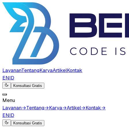
Layanan
Tentang
Karya
Artikel
Kontak
EN
ID
Konsultasi Gratis
Menu
Layanan
→
Tentang
→
Karya
→
Artikel
→
Kontak
→
EN
ID
Konsultasi Gratis