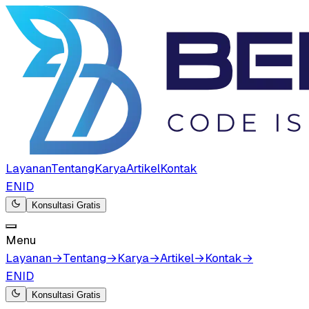
Layanan
Tentang
Karya
Artikel
Kontak
EN
ID
Konsultasi Gratis
Menu
Layanan
→
Tentang
→
Karya
→
Artikel
→
Kontak
→
EN
ID
Konsultasi Gratis