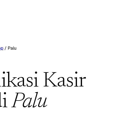
op
/
Palu
ikasi Kasir
di
Palu