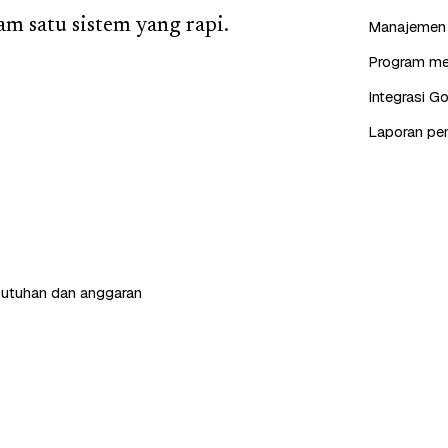
am satu sistem yang rapi.
Manajemen s
Program mem
Integrasi G
Laporan pen
butuhan dan anggaran