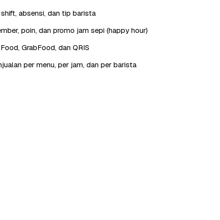
hift, absensi, dan tip barista
ber, poin, dan promo jam sepi (happy hour)
oFood, GrabFood, dan QRIS
jualan per menu, per jam, dan per barista