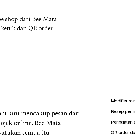
fee shop dari Bee Mata
i ketuk dan QR order
Modifier min
Resep per 
lu kini mencakup pesan dari
Peringatan s
ojek online. Bee Mata
QR order da
yatukan semua itu —