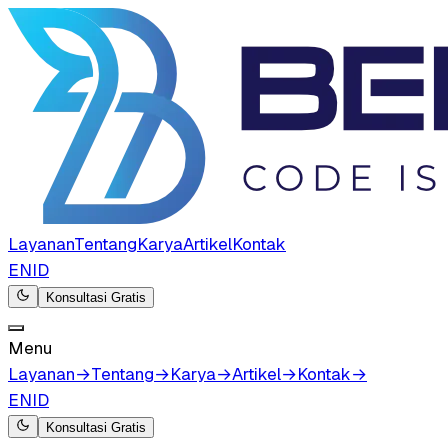
Layanan
Tentang
Karya
Artikel
Kontak
EN
ID
Konsultasi Gratis
Menu
Layanan
→
Tentang
→
Karya
→
Artikel
→
Kontak
→
EN
ID
Konsultasi Gratis