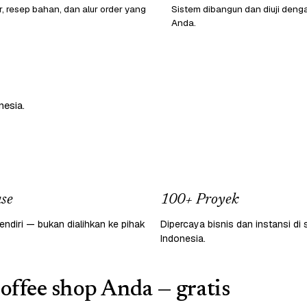
r, resep bahan, dan alur order yang
Sistem dibangun dan diuji den
Anda.
nesia.
se
100+ Proyek
endiri — bukan dialihkan ke pihak
Dipercaya bisnis dan instansi di 
Indonesia.
coffee shop Anda — gratis