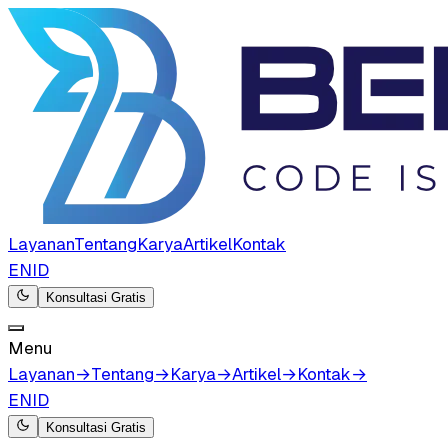
Layanan
Tentang
Karya
Artikel
Kontak
EN
ID
Konsultasi Gratis
Menu
Layanan
→
Tentang
→
Karya
→
Artikel
→
Kontak
→
EN
ID
Konsultasi Gratis