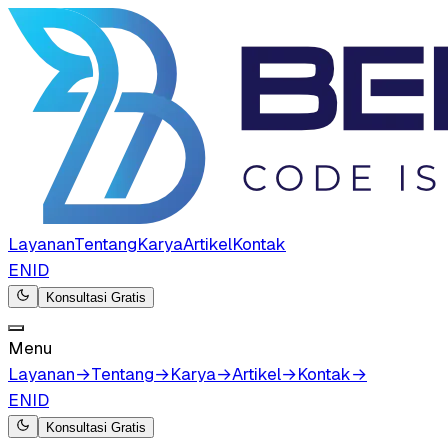
Layanan
Tentang
Karya
Artikel
Kontak
EN
ID
Konsultasi Gratis
Menu
Layanan
→
Tentang
→
Karya
→
Artikel
→
Kontak
→
EN
ID
Konsultasi Gratis