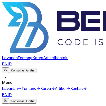
Layanan
Tentang
Karya
Artikel
Kontak
EN
ID
Konsultasi Gratis
Menu
Layanan
→
Tentang
→
Karya
→
Artikel
→
Kontak
→
EN
ID
Konsultasi Gratis