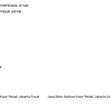
 membalas di hari
rmasuk server
a.
 Kasir Retail Jakarta Pusat
Jasa Bikin Aplikasi Kasir Retail Jakarta S