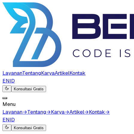
Layanan
Tentang
Karya
Artikel
Kontak
EN
ID
Konsultasi Gratis
Menu
Layanan
→
Tentang
→
Karya
→
Artikel
→
Kontak
→
EN
ID
Konsultasi Gratis