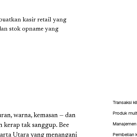
uatkan kasir retail yang
 dan stok opname yang
Transaksi k
Produk mult
uran, warna, kemasan — dan
Manajemen 
m kerap tak sanggup. Bee
Pembelian k
karta Utara yang menangani