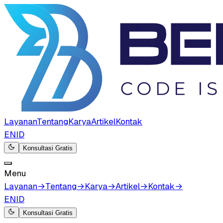
Layanan
Tentang
Karya
Artikel
Kontak
EN
ID
Konsultasi Gratis
Menu
Layanan
→
Tentang
→
Karya
→
Artikel
→
Kontak
→
EN
ID
Konsultasi Gratis