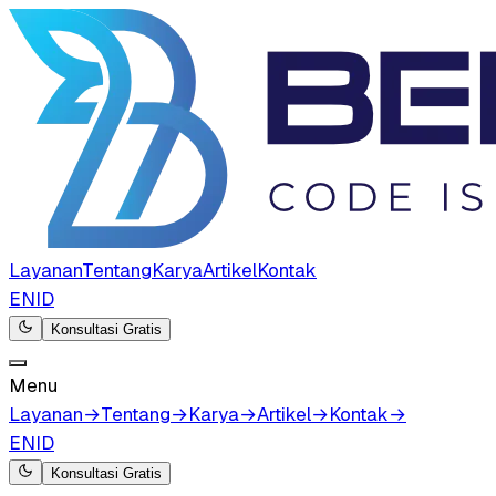
Layanan
Tentang
Karya
Artikel
Kontak
EN
ID
Konsultasi Gratis
Menu
Layanan
→
Tentang
→
Karya
→
Artikel
→
Kontak
→
EN
ID
Konsultasi Gratis