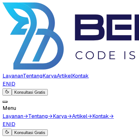
Layanan
Tentang
Karya
Artikel
Kontak
EN
ID
Konsultasi Gratis
Menu
Layanan
→
Tentang
→
Karya
→
Artikel
→
Kontak
→
EN
ID
Konsultasi Gratis