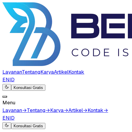
Layanan
Tentang
Karya
Artikel
Kontak
EN
ID
Konsultasi Gratis
Menu
Layanan
→
Tentang
→
Karya
→
Artikel
→
Kontak
→
EN
ID
Konsultasi Gratis