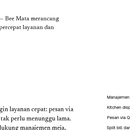
u — Bee Mata merancang
mpercepat layanan dan
Manajemen 
Kitchen dis
in layanan cepat: pesan via
Pesan via 
n tak perlu menunggu lama.
Split bill 
dukung manajemen meja,