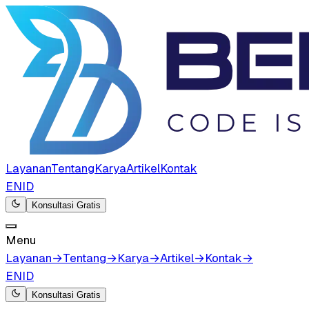
Layanan
Tentang
Karya
Artikel
Kontak
EN
ID
Konsultasi Gratis
Menu
Layanan
→
Tentang
→
Karya
→
Artikel
→
Kontak
→
EN
ID
Konsultasi Gratis