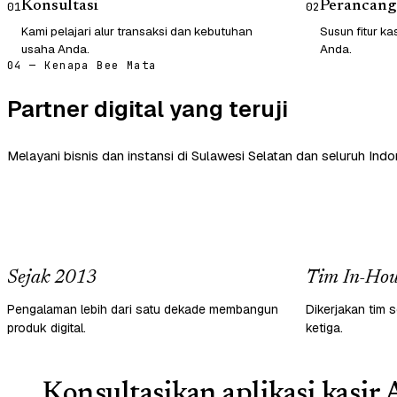
Konsultasi
Perancang
01
02
Kami pelajari alur transaksi dan kebutuhan
Susun fitur ka
usaha Anda.
Anda.
04 — Kenapa Bee Mata
Partner digital yang teruji
Melayani bisnis dan instansi di Sulawesi Selatan dan seluruh Indo
Sejak 2013
Tim In-Hou
Pengalaman lebih dari satu dekade membangun
Dikerjakan tim s
produk digital.
ketiga.
Konsultasikan aplikasi kasir 