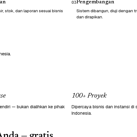
an
Pengembangan
03
sir, stok, dan laporan sesuai bisnis
Sistem dibangun, diuji dengan t
dan dirapikan.
nesia.
se
100+ Proyek
endiri — bukan dialihkan ke pihak
Dipercaya bisnis dan instansi di 
Indonesia.
Anda — gratis