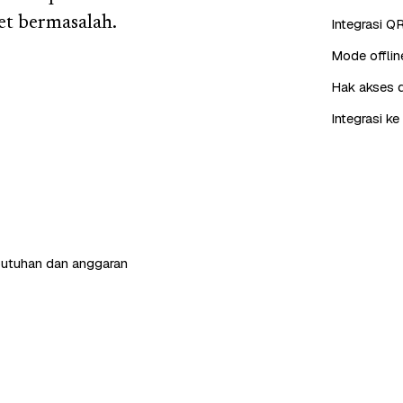
et bermasalah.
Integrasi QR
Mode offlin
Hak akses 
Integrasi k
butuhan dan anggaran