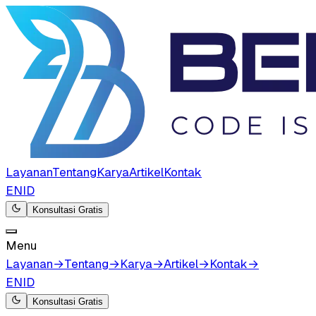
Layanan
Tentang
Karya
Artikel
Kontak
EN
ID
Konsultasi Gratis
Menu
Layanan
→
Tentang
→
Karya
→
Artikel
→
Kontak
→
EN
ID
Konsultasi Gratis