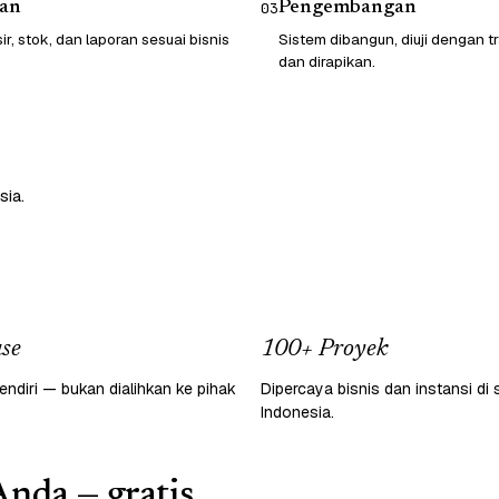
an
Pengembangan
03
sir, stok, dan laporan sesuai bisnis
Sistem dibangun, diuji dengan t
dan dirapikan.
sia.
se
100+ Proyek
endiri — bukan dialihkan ke pihak
Dipercaya bisnis dan instansi di 
Indonesia.
Anda — gratis