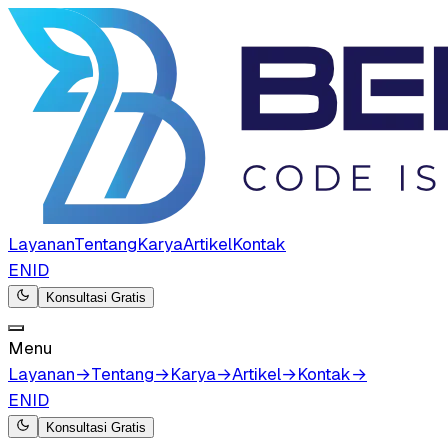
Layanan
Tentang
Karya
Artikel
Kontak
EN
ID
Konsultasi Gratis
Menu
Layanan
→
Tentang
→
Karya
→
Artikel
→
Kontak
→
EN
ID
Konsultasi Gratis