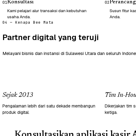
Konsultasi
Perancang
01
02
Kami pelajari alur transaksi dan kebutuhan
Susun fitur ka
usaha Anda.
Anda.
04 — Kenapa Bee Mata
Partner digital yang teruji
Melayani bisnis dan instansi di Sulawesi Utara dan seluruh Indone
Sejak 2013
Tim In-Hou
Pengalaman lebih dari satu dekade membangun
Dikerjakan tim s
produk digital.
ketiga.
Konsultasikan aplikasi kasir 