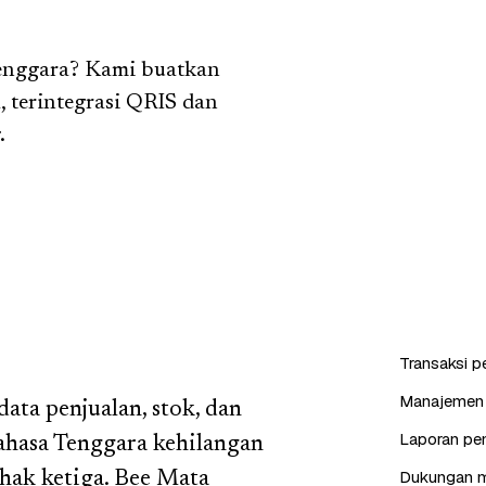
Tenggara? Kami buatkan
a, terintegrasi QRIS dan
.
Transaksi p
Manajemen p
ata penjualan, stok, dan
Laporan pen
ahasa Tenggara kehilangan
Dukungan mu
ihak ketiga. Bee Mata