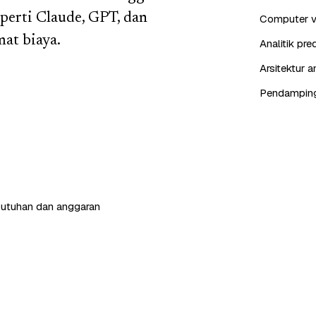
perti Claude, GPT, dan
Computer vis
at biaya.
Analitik pr
Arsitektur 
Pendampinga
butuhan dan anggaran