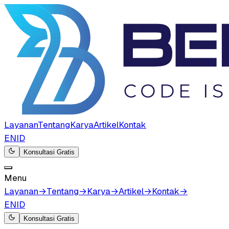
Layanan
Tentang
Karya
Artikel
Kontak
EN
ID
Konsultasi Gratis
Menu
Layanan
→
Tentang
→
Karya
→
Artikel
→
Kontak
→
EN
ID
Konsultasi Gratis