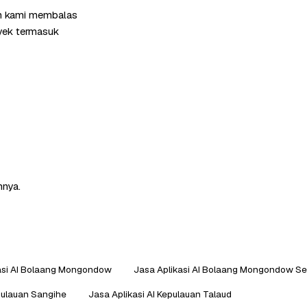
im kami membalas
oyek termasuk
nnya.
asi AI Bolaang Mongondow
Jasa Aplikasi AI Bolaang Mongondow Se
epulauan Sangihe
Jasa Aplikasi AI Kepulauan Talaud