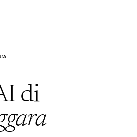
ara
AI di
ggara