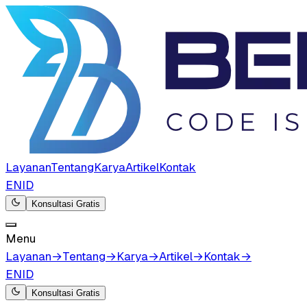
Layanan
Tentang
Karya
Artikel
Kontak
EN
ID
Konsultasi Gratis
Menu
Layanan
→
Tentang
→
Karya
→
Artikel
→
Kontak
→
EN
ID
Konsultasi Gratis