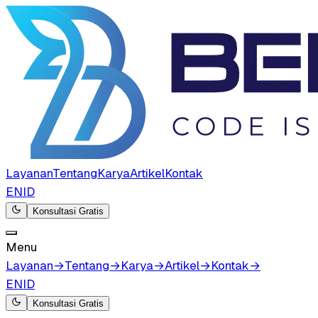
Layanan
Tentang
Karya
Artikel
Kontak
EN
ID
Konsultasi Gratis
Menu
Layanan
→
Tentang
→
Karya
→
Artikel
→
Kontak
→
EN
ID
Konsultasi Gratis