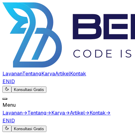
Layanan
Tentang
Karya
Artikel
Kontak
EN
ID
Konsultasi Gratis
Menu
Layanan
→
Tentang
→
Karya
→
Artikel
→
Kontak
→
EN
ID
Konsultasi Gratis