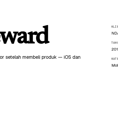
KLI
eward
ND
TAH
20
tor setelah membeli produk — iOS dan
KAT
Mob