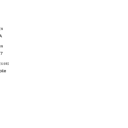
EN
A
UN
17
EGORI
ile