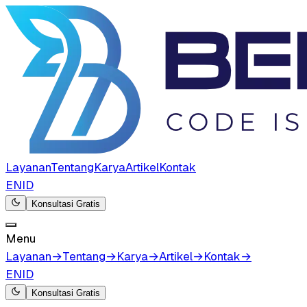
Layanan
Tentang
Karya
Artikel
Kontak
EN
ID
Konsultasi Gratis
Menu
Layanan
→
Tentang
→
Karya
→
Artikel
→
Kontak
→
EN
ID
Konsultasi Gratis