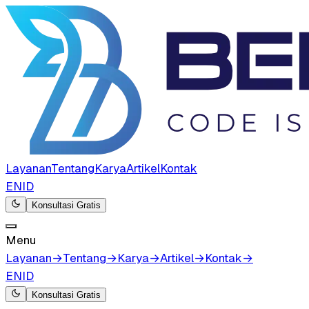
Layanan
Tentang
Karya
Artikel
Kontak
EN
ID
Konsultasi Gratis
Menu
Layanan
→
Tentang
→
Karya
→
Artikel
→
Kontak
→
EN
ID
Konsultasi Gratis