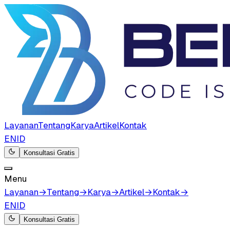
Layanan
Tentang
Karya
Artikel
Kontak
EN
ID
Konsultasi Gratis
Menu
Layanan
→
Tentang
→
Karya
→
Artikel
→
Kontak
→
EN
ID
Konsultasi Gratis