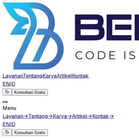
Layanan
Tentang
Karya
Artikel
Kontak
EN
ID
Konsultasi Gratis
Menu
Layanan
→
Tentang
→
Karya
→
Artikel
→
Kontak
→
EN
ID
Konsultasi Gratis