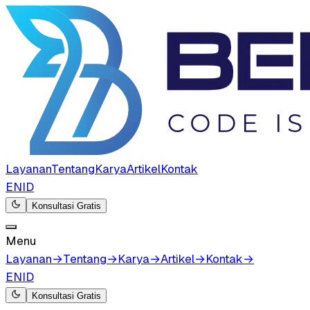
Layanan
Tentang
Karya
Artikel
Kontak
EN
ID
Konsultasi Gratis
Menu
Layanan
→
Tentang
→
Karya
→
Artikel
→
Kontak
→
EN
ID
Konsultasi Gratis