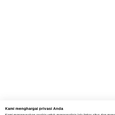
Kami menghargai privasi Anda
Kami menggunakan cookie untuk menganalisis lalu lintas situs dan m