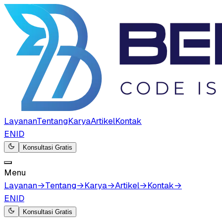
Layanan
Tentang
Karya
Artikel
Kontak
EN
ID
Konsultasi Gratis
Menu
Layanan
→
Tentang
→
Karya
→
Artikel
→
Kontak
→
EN
ID
Konsultasi Gratis