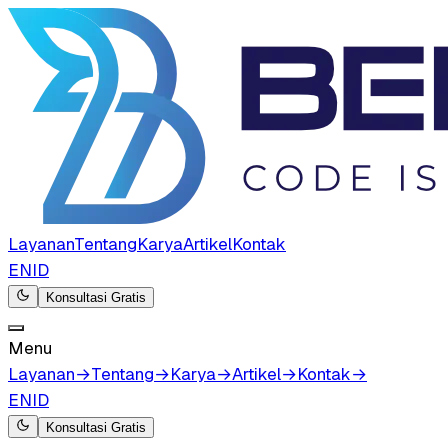
Layanan
Tentang
Karya
Artikel
Kontak
EN
ID
Konsultasi Gratis
Menu
Layanan
→
Tentang
→
Karya
→
Artikel
→
Kontak
→
EN
ID
Konsultasi Gratis