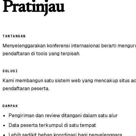
Pratinjau
TANTANGAN
Menyelenggarakan konferensi internasional berarti menguru
pendaftaran di tools yang terpisah.
SOLUSI
Kami membangun satu sistem web yang mencakup situs acar
pendaftaran peserta.
DAMPAK
Pengiriman dan review ditangani dalam satu alur
Data peserta terkumpul di satu tempat
Lebih sedikit beban koordinasi bagi penyelenggara