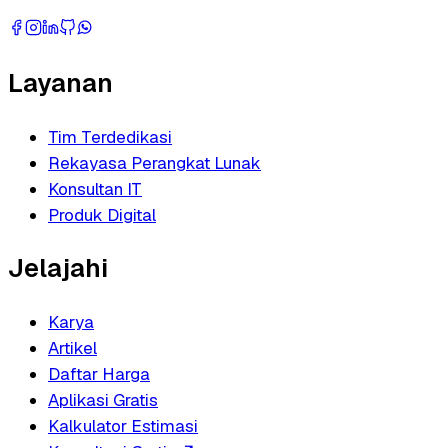
Layanan
Tim Terdedikasi
Rekayasa Perangkat Lunak
Konsultan IT
Produk Digital
Jelajahi
Karya
Artikel
Daftar Harga
Aplikasi Gratis
Kalkulator Estimasi