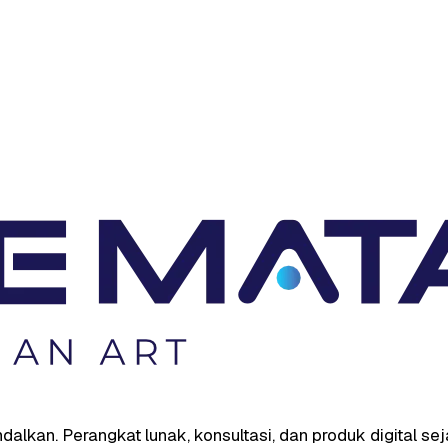
lkan. Perangkat lunak, konsultasi, dan produk digital sej