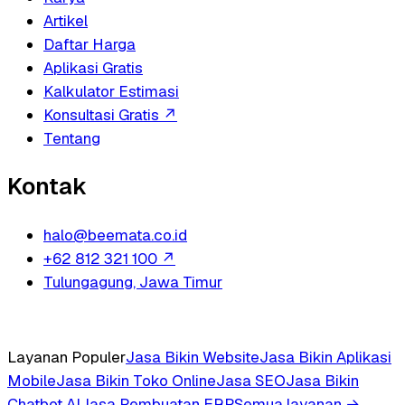
Artikel
Daftar Harga
Aplikasi Gratis
Kalkulator Estimasi
Konsultasi Gratis
↗
Tentang
Kontak
halo@beemata.co.id
+62 812 321 100
↗
Tulungagung, Jawa Timur
Layanan Populer
Jasa Bikin Website
Jasa Bikin Aplikasi
Mobile
Jasa Bikin Toko Online
Jasa SEO
Jasa Bikin
Chatbot AI
Jasa Pembuatan ERP
Semua layanan →