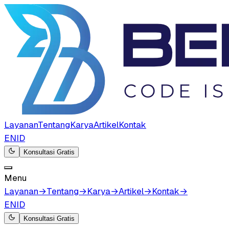
Layanan
Tentang
Karya
Artikel
Kontak
EN
ID
Konsultasi Gratis
Menu
Layanan
→
Tentang
→
Karya
→
Artikel
→
Kontak
→
EN
ID
Konsultasi Gratis