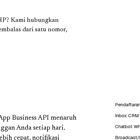
 HP? Kami hubungkan
mbalas dari satu nomor,
Pendaftaran
Inbox CRM 
sApp Business API menaruh
Chatbot Wh
ggan Anda setiap hari.
Broadcast/b
bih cepat, notifikasi