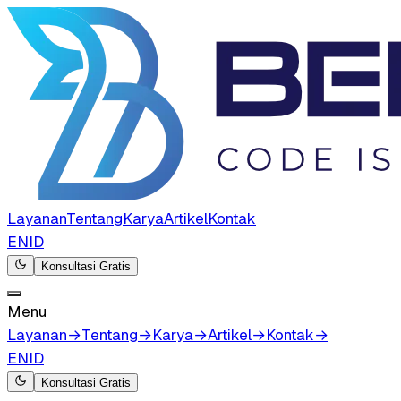
Layanan
Tentang
Karya
Artikel
Kontak
EN
ID
Konsultasi Gratis
Menu
Layanan
→
Tentang
→
Karya
→
Artikel
→
Kontak
→
EN
ID
Konsultasi Gratis