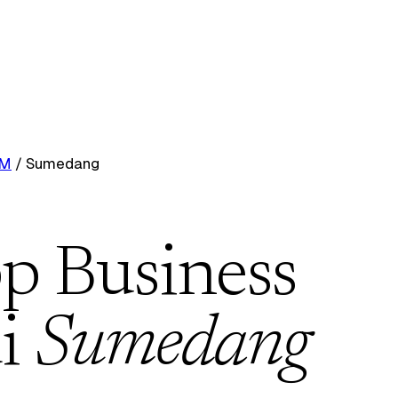
RM
/
Sumedang
p Business
i
Sumedang