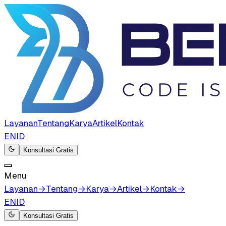
Layanan
Tentang
Karya
Artikel
Kontak
EN
ID
Konsultasi Gratis
Menu
Layanan
→
Tentang
→
Karya
→
Artikel
→
Kontak
→
EN
ID
Konsultasi Gratis