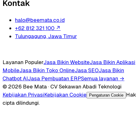
Kontak
halo@beemata.co.id
+62 812 321 100
↗
Tulungagung, Jawa Timur
Layanan Populer
Jasa Bikin Website
Jasa Bikin Aplikasi
Mobile
Jasa Bikin Toko Online
Jasa SEO
Jasa Bikin
Chatbot AI
Jasa Pembuatan ERP
Semua layanan →
© 2026 Bee Mata · CV Sekawan Abadi Teknologi
Kebijakan Privasi
Kebijakan Cookie
Hak
Pengaturan Cookie
cipta dilindungi.