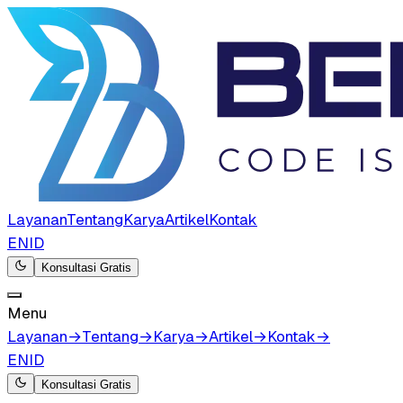
Layanan
Tentang
Karya
Artikel
Kontak
EN
ID
Konsultasi Gratis
Menu
Layanan
→
Tentang
→
Karya
→
Artikel
→
Kontak
→
EN
ID
Konsultasi Gratis