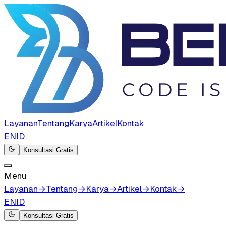
Layanan
Tentang
Karya
Artikel
Kontak
EN
ID
Konsultasi Gratis
Menu
Layanan
→
Tentang
→
Karya
→
Artikel
→
Kontak
→
EN
ID
Konsultasi Gratis