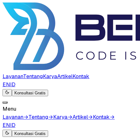
Layanan
Tentang
Karya
Artikel
Kontak
EN
ID
Konsultasi Gratis
Menu
Layanan
→
Tentang
→
Karya
→
Artikel
→
Kontak
→
EN
ID
Konsultasi Gratis