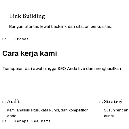
Link Building
Bangun otoritas lewat backlink dan citation berkualitas.
03 — Proses
Cara kerja kami
Transparan dari awal hingga SEO Anda live dan menghasilkan.
Audit
Strategi
01
02
Kami analisis situs, kata kunci, dan kompetitor
Susun rencana
Anda.
kunci.
04 — Kenapa Bee Mata