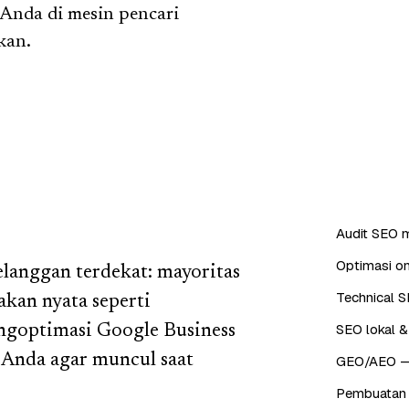
 Anda di mesin pencari
kan.
Audit SEO m
Optimasi on
elanggan terdekat: mayoritas
Technical S
akan nyata seperti
SEO lokal &
goptimasi Google Business
n Anda agar muncul saat
GEO/AEO — o
Pembuatan 