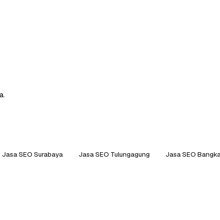
a.
Jasa SEO Surabaya
Jasa SEO Tulungagung
Jasa SEO Bangka